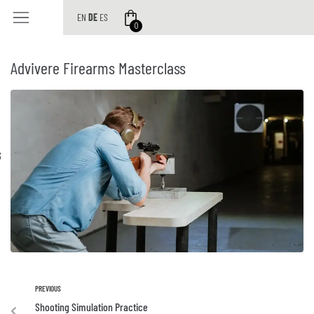
EN
DE
ES
0
Advivere Firearms Masterclass
S
PREVIOUS
Shooting Simulation Practice