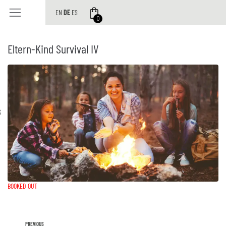
EN
DE
ES
0
Eltern-Kind Survival IV
S
BOOKED OUT
PREVIOUS