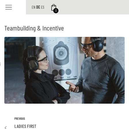
EN
DE
ES
0
Teambuilding & Incentive
S
PREVIOUS
LADIES FIRST