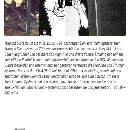
Triumph Systems ist ein in St. Louis, USA, ansässiger Ziel- und Trainingshersteller.
Triumph Systems wurde 2015 von unserem Behörden-Instruktor & Navy SEAL Jared
Ogden gegründet und definiert das kognitive und diskretionäre Training mit seinem
vielseitigen Pivotal Trainer. Viele Strafverfolgungsbehörden in den USA, Akademien,
Bundesbehörden und internationalen Agenturen vertrauen die Produkte von Triumph
Systems. Das von der NTOA (National Tactical Officers Association) genehmigt und
empfohlen System kommt selbstverständlich auch bei uns zum Einsatz. Um mehr
über Triumph Systems und das Produktportfolio zu erfahren, senden Sie uns bitte
eine E-Mail an:
info@triumph-systems.com
oder rufen Sie uns jederzeit an: +001 314-
882-4324.
PREVIOUS