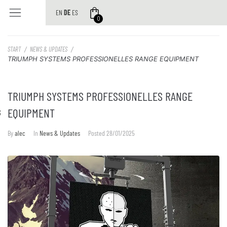
EN
DE
ES
0
START
/
NEWS & UPDATES
/
TRIUMPH SYSTEMS PROFESSIONELLES RANGE EQUIPMENT
TRIUMPH SYSTEMS PROFESSIONELLES RANGE
EQUIPMENT
S
By
alec
In
News & Updates
Posted
28/01/2025